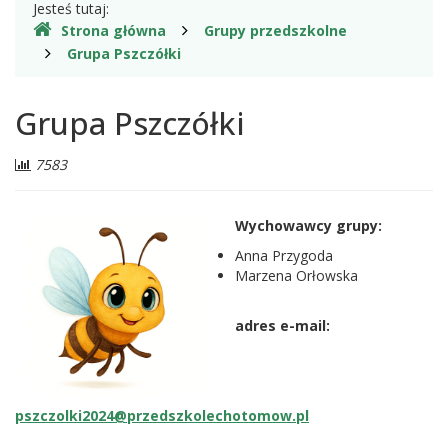
Gdzie
Jesteś tutaj:
Strona główna
Grupy przedszkolne
jesteśmy
Grupa Pszczółki
Grupa Pszczółki
Liczba
7583
odwiedzających:
Wychowawcy grupy:
Anna Przygoda
Marzena Orłowska
adres e-mail:
pszczolki2024@przedszkolechotomow.pl