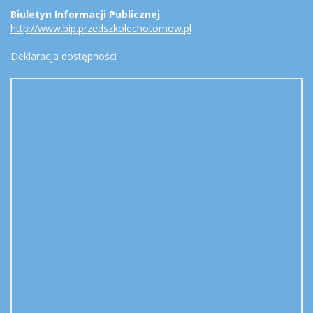
Biuletyn Informacji Publicznej
http://www.bip.przedszkolechotomow.pl
Deklaracja dostępności
Mapa
-
położenie
przedszkola