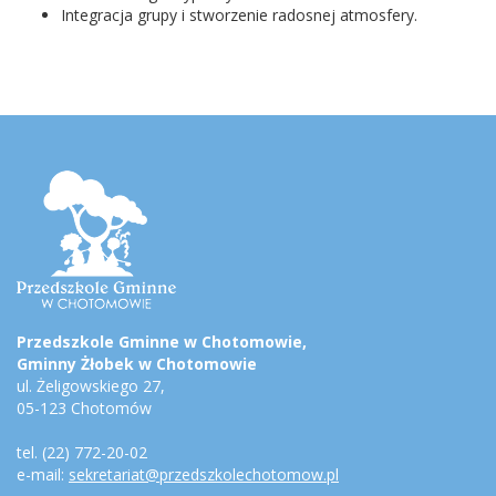
Integracja grupy i stworzenie radosnej atmosfery.
Stopka
Adres
przedszkola
Przedszkole Gminne w Chotomowie,
Gminny Żłobek w Chotomowie
ul. Żeligowskiego 27,
05-123 Chotomów
tel. (22) 772-20-02
e-mail:
sekretariat@przedszkolechotomow.pl