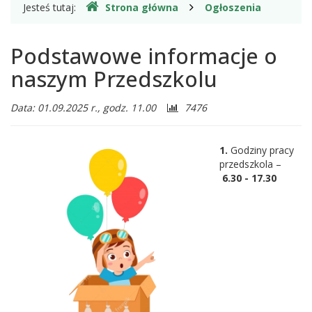
Gdzie
Jesteś tutaj:
Strona główna
Ogłoszenia
jesteśmy
Podstawowe informacje o
naszym Przedszkolu
Liczba
Data: 01.09.2025 r., godz. 11.00
7476
odwiedzających:
1.
Godziny pracy
przedszkola –
6.30 - 17.30