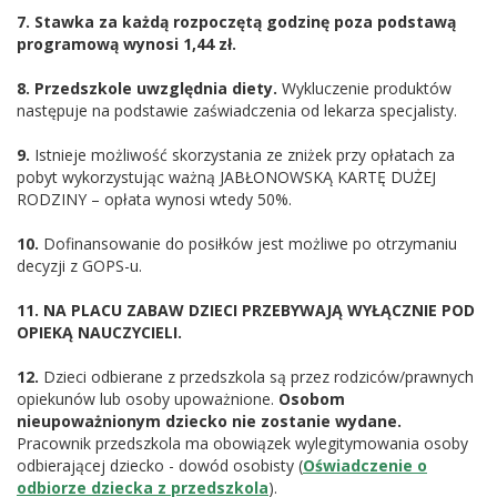
7.
Stawka za każdą rozpoczętą godzinę poza podstawą
programową wynosi 1,44 zł.
8.
Przedszkole uwzględnia diety.
Wykluczenie produktów
następuje na podstawie zaświadczenia od lekarza specjalisty.
9.
Istnieje możliwość skorzystania ze zniżek przy opłatach za
pobyt wykorzystując ważną JABŁONOWSKĄ KARTĘ DUŻEJ
RODZINY – opłata wynosi wtedy 50%.
10.
Dofinansowanie do posiłków jest możliwe po otrzymaniu
decyzji z GOPS-u.
11.
NA PLACU ZABAW DZIECI PRZEBYWAJĄ WYŁĄCZNIE POD
OPIEKĄ NAUCZYCIELI.
12.
Dzieci odbierane z przedszkola są przez rodziców/prawnych
opiekunów lub osoby upoważnione.
Osobom
nieupoważnionym dziecko nie zostanie wydane.
Pracownik przedszkola ma obowiązek wylegitymowania osoby
odbierającej dziecko - dowód osobisty (
Oświadczenie o
odbiorze dziecka z przedszkola
).