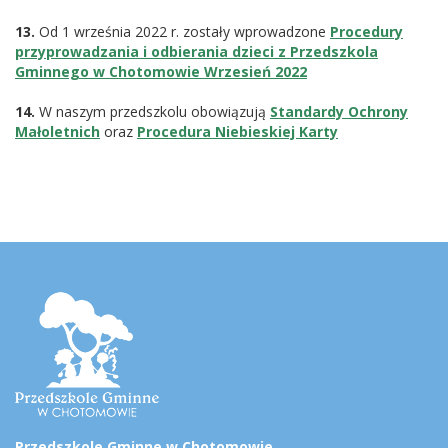
13.
Od 1 września 2022 r. zostały wprowadzone
Procedury
przyprowadzania i odbierania dzieci z Przedszkola
Gminnego w Chotomowie Wrzesień 2022
14.
W naszym przedszkolu obowiązują
Standardy Ochrony
Małoletnich
oraz
Procedura Niebieskiej Karty
Stopka
Adres
przedszkola
Przedszkole Gminne w Chotomowie,