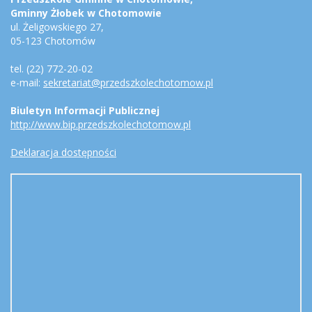
Gminny Żłobek w Chotomowie
ul. Żeligowskiego 27,
05-123 Chotomów
tel. (22) 772-20-02
e-mail:
sekretariat@przedszkolechotomow.pl
Biuletyn Informacji Publicznej
http://www.bip.przedszkolechotomow.pl
Deklaracja dostępności
Mapa
-
położenie
przedszkola